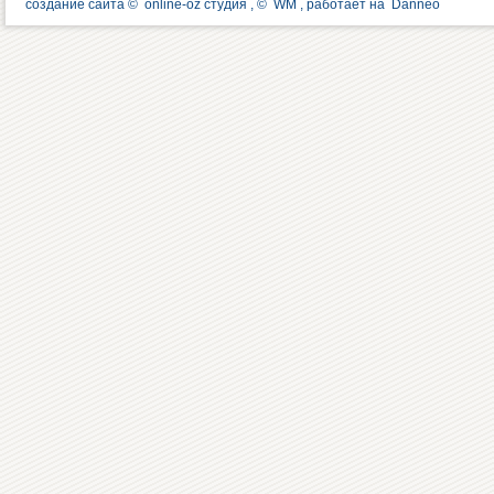
создание сайта ©
online-oz студия
, ©
WM
, работает на
Danneo