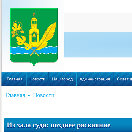
Главная
Новости
Наш город
Администрация
Совет д
Главная
»
Новости
Из зала суда: позднее раскаяние