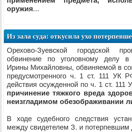
применением предмета, испол
оружия
...
Из зала суда: откусила ухо потерпевшем
Орехово-Зуевской городской про
обвинение по уголовному делу в
Ирины Михайловны, обвиняемой в со
предусмотренного ч. 1 ст. 111 УК 
действия осужденной по ч. 1 ст. 111 
причинение тяжкого вреда здоро
неизгладимом обезображивании л
В ходе судебного следствия устан
между свидетелем З. и потерпевшим Д