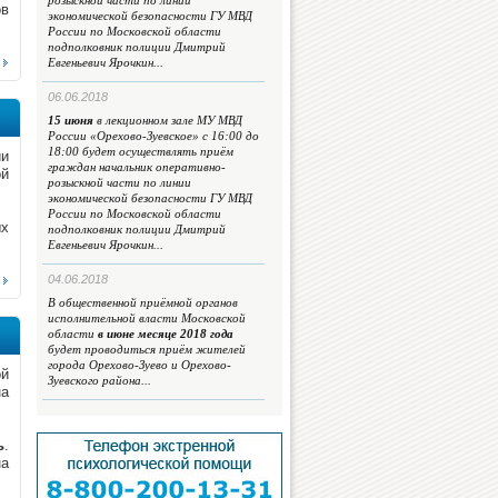
розыскной части по линии
ов
экономической безопасности ГУ МВД
России по Московской области
подполковник полиции Дмитрий
Евгеньевич Ярочкин...
06.06.2018
15 июня
в лекционном зале МУ МВД
России «Орехово-Зуевское» с 16:00 до
18:00 будет осуществлять приём
ии
граждан начальник оперативно-
ой
розыскной части по линии
экономической безопасности ГУ МВД
России по Московской области
ых
подполковник полиции Дмитрий
Евгеньевич Ярочкин...
04.06.2018
В общественной приёмной органов
исполнительной власти Московской
области
в июне месяце 2018 года
будет проводиться приём жителей
города Орехово-Зуево и Орехово-
ой
Зуевского района...
на
ь
.
на