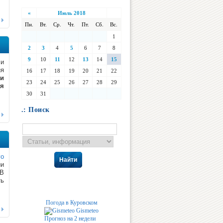
«
Июль 2018
Пн.
Вт.
Ср.
Чт.
Пт.
Сб.
Вс.
1
2
3
4
5
6
7
8
9
10
11
12
13
14
15
 и
ия
16
17
18
19
20
21
22
ти
23
24
25
26
27
28
29
ся
30
31
.: Поиск
го
Найти
ии
 В
ть
Погода в Куровском
Gismeteo
Прогноз на 2 недели