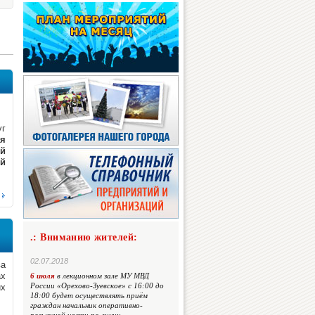
уг
ся
ый
ой
.: Вниманию жителей:
02.07.2018
ва
ах
6 июля
в лекционном зале МУ МВД
России «Орехово-Зуевское» с 16:00 до
их
18:00 будет осуществлять приём
граждан начальник оперативно-