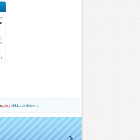
 и
о
е,
не
 адресу
old.kurovskoye.ru