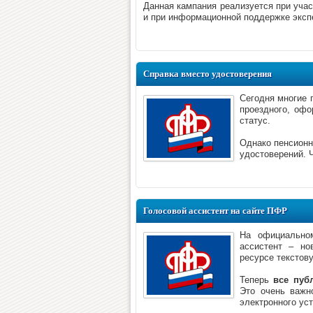
Данная кампания реализуется при уча
и при информационной поддержке экспе
Справка вместо удостоверения
Сегодня многие 
проездного, офо
статус.
Однако пенсионн
удостоверений. 
Голосовой ассистент на сайте ПФР
На официально
ассистент – но
ресурсе текстов
Теперь
все пуб
Это очень важн
электронного уст