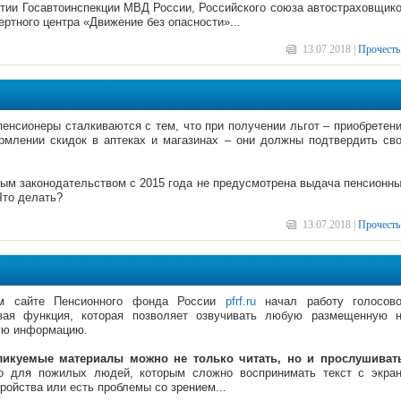
стии Госавтоинспекции МВД России, Российского союза автостраховщик
ртного центра «Движение без опасности»...
13.07.2018 |
Прочесть
пенсионеры сталкиваются с тем, что при получении льгот – приобретен
рмлении скидок в аптеках и магазинах – они должны подтвердить св
ым законодательством с 2015 года не предусмотрена выдача пенсионн
Что делать?
13.07.2018 |
Прочесть
м сайте Пенсионного фонда России
pfrf.ru
начал работу голосов
вая функция, которая позволяет озвучивать любую размещенную 
ую информацию.
ликуемые материалы можно не только читать, но и прослушиват
о для пожилых людей, которым сложно воспринимать текст с экра
ройства или есть проблемы со зрением...