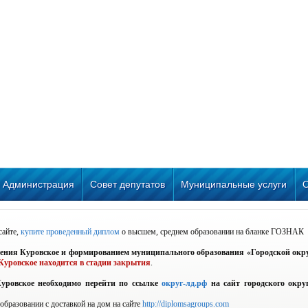
Администрация
Совет депутатов
Муниципальные услуги
сайте,
купите проведенный диплом
о высшем, среднем образовании на бланке ГОЗНАК
еления Куровское и формированием муниципального образования «Городской окр
Куровское находится в стадии закрытия
.
уровское необходимо перейти по ссылке
округ-лд.рф
на сайт городского окру
бразовании с доставкой на дом на сайте
http://diplomsagroups.com