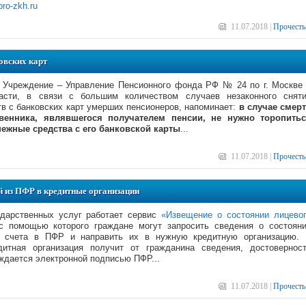
pro-zkh.ru
11.07.2018 |
Прочесть
овских карт
е Учреждение – Управление Пенсионного фонда РФ № 24 по г. Москве
асти, в связи с большим количеством случаев незаконного снят
в с банковских карт умерших пенсионеров, напоминает:
в случае смер
твенника, являвшегося получателем пенсии, не нужно торопить
нежные средства с его банковской карты
...
11.07.2018 |
Прочесть
й из ПФР в кредитные организации
ударственных услуг работает сервис
«Извещение о состоянии лицево
с помощью которого граждане могут запросить сведения о состоян
о счета в ПФР и направить их в нужную кредитную организацию.
едитная организация получит от гражданина сведения, достовернос
ждается электронной подписью ПФР...
11.07.2018 |
Прочесть