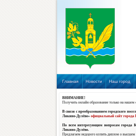
Главная
Новости
Наш город
ВНИМАНИЕ!
Получить онлайн образование только на нашем 
В связи с преобразованием городского пос
Ликино-Дулёво»
официальный сайт города 
По всем интересующим вопросам города К
Ликино-Дулёво.
Предлагаем недорого купить диплом о высшем о