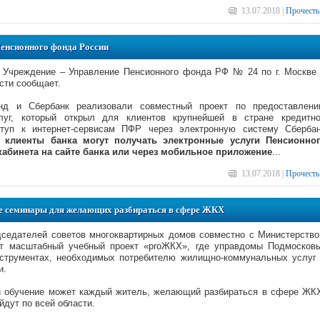
13.07.2018 |
Прочесть
енсионного фонда России
е Учреждение – Управление Пенсионного фонда РФ № 24 по г. Москве
сти сообщает.
нд и Сбербанк реализовали совместный проект по предоставлен
луг, который открыл для клиентов крупнейшей в стране кредитн
ступ к интернет-сервисам ПФР через электронную систему Сберба
е
клиенты банка могут получать электронные услуги Пенсионно
кабинета на сайте банка или через мобильное приложение
...
13.07.2018 |
Прочесть
е семинары для желающих разбираться в сфере ЖКХ
дседателей советов многоквартирных домов совместно с Министерств
т масштабный учебный проект «proЖКХ», где управдомы Подмосков
нструментах, необходимых потребителю жилищно-коммунальных услуг
и.
ти обучение может каждый житель, желающий разбираться в сфере ЖК
йдут по всей области.