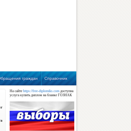
Обращения граждан
Справочник
На сайте
https://free-diplomiks.com
доступна
услуга купить диплом на бланке ГОЗНАК
уг
га