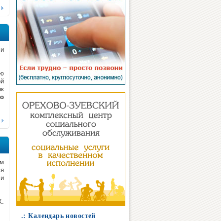
 и
ию
ой
нк
го
ом
ья
 и
Х.
.: Календарь новостей