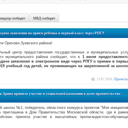
хнадзор сообщает
МВД сообщает
ача заявления на приём ребёнка в первый класс через РПГУ
и Орехово-Зуевского района!
льный центр предоставления государственных и муниципальных усл
ого муниципального района сообщает, что
с 1 июля предоставляет
дачи заявления в электронном виде через РПГУ о приеме в перв
2019 учебный год детей, не проживающих на закрепленной за школ
13.07.2018 |
Прочесть
Арина приняла участие в социальной кампании в доме правительства
 школы №1, победитель областного конкурса проектов "Моя инициати
 приглашена в Дом Правительства Московской области, где в рамк
бгона» приняла участие в масштабных пропагандистско-обучающ