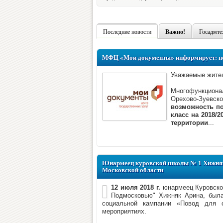
Последние новости
Важно!
Госадмте
МФЦ «Мои документы» информирует: под
Уважаемые жител
Многофункциона
Орехово-Зуевск
возможность по
класс на 2018/
территории
...
Юнармеец куровской школы № 1 Хижняк 
Московской области
12 июля 2018 г.
юнармеец Куровской
Подмосковью" Хижняк Арина, была
социальной кампании «Повод для о
мероприятиях.