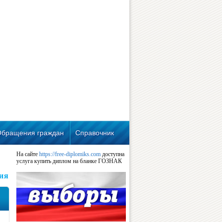
Обращения граждан
Справочник
На сайте
https://free-diplomiks.com
доступна
услуга купить диплом на бланке ГОЗНАК
ия