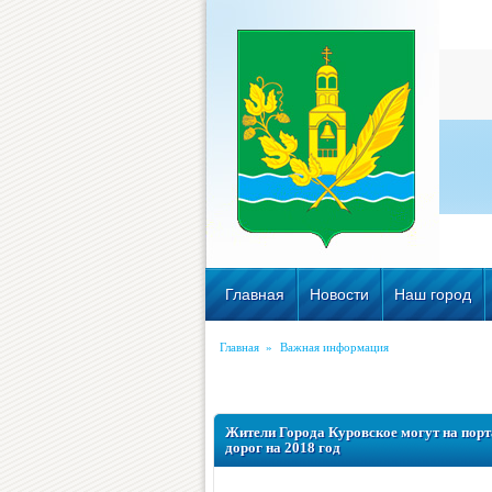
Главная
Новости
Наш город
Главная
»
Важная информация
Жители Города Куровское могут на порт
дорог на 2018 год