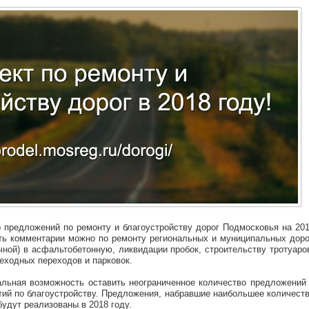
 предложений по ремонту и благоустройству дорог Подмосковья на 20
ть комментарии можно по ремонту региональных и муниципальных доро
чной) в асфальтобетонную, ликвидации пробок, строительству тротуаро
еходных переходов и парковок.
альная возможность оставить неограниченное количество предложений
тий по благоустройству. Предложения, набравшие наибольшее количест
удут реализованы в 2018 году.