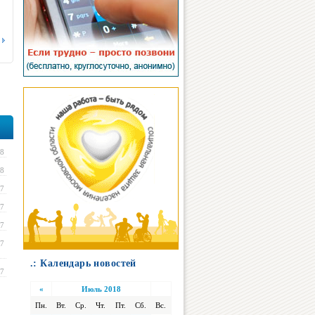
18
18
17
17
17
17
.: Календарь новостей
17
«
Июль 2018
Пн.
Вт.
Ср.
Чт.
Пт.
Сб.
Вс.