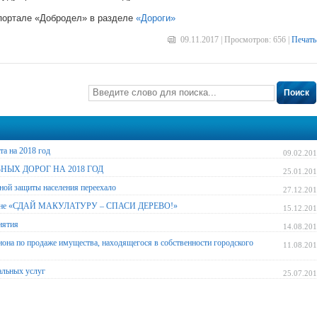
портале «Добродел» в разделе
«Дороги»
09.11.2017 | Просмотров: 656 |
Печать
Поиск
а на 2018 год
09.02.20
ЫХ ДОРОГ НА 2018 ГОД
25.01.20
ной защиты населения переехало
27.12.20
рафоне «СДАЙ МАКУЛАТУРУ – СПАСИ ДЕРЕВО!»
15.12.20
иятия
14.08.20
она по продаже имущества, находящегося в собственности городского
11.08.20
альных услуг
25.07.20