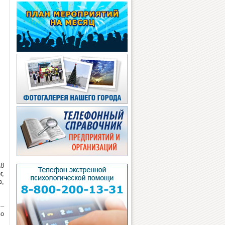
18
г,
в,
 –
во