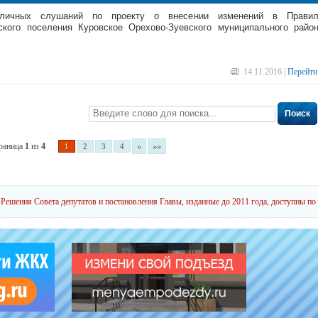
бличных слушаний по проекту о внесении изменений в Прави
ского поселения Куровское Орехово-Зуевского муниципального райо
14.11.2016 |
Перейти
Поиск
»
»»
раница
1
из
4
1
2
3
4
Решения Совета депутатов и постановления Главы, изданные до 2011 года, доступны по