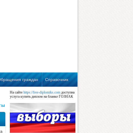
Обращения граждан
Справочник
На сайте
https://free-diplomiks.com
доступна
услуга купить диплом на бланке ГОЗНАК
ты
та