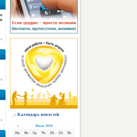
о
ия
.: Календарь новостей
«
Июль 2018
Пн.
Вт.
Ср.
Чт.
Пт.
Сб.
Вс.