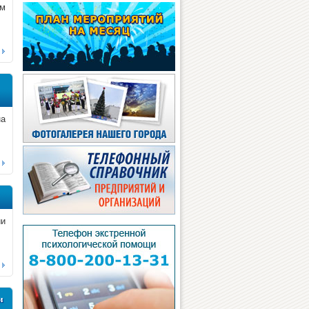
ем
на
ии
и