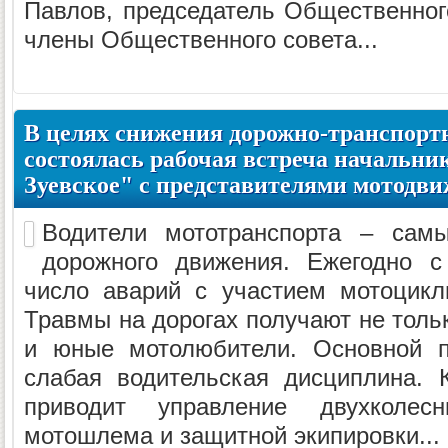
Павлов, председатель Общественног
члены Общественного совета...
В целях снижения дорожно-транспорт
состоялась рабочая встреча начальн
Зуевское" с представителями мотодв
Водители мототранспорта – сам
дорожного движения. Ежегодно с
число аварий с участием мотоцикли
Травмы на дорогах получают не толь
и юные мотолюбители. Основной п
слабая водительская дисциплина. 
приводит управление двухколес
мотошлема и защитной экипировки...