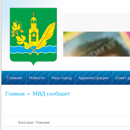
Главная
Новости
Наш город
Администрация
Совет д
Главная
»
МВД сообщает
Категория / Описание