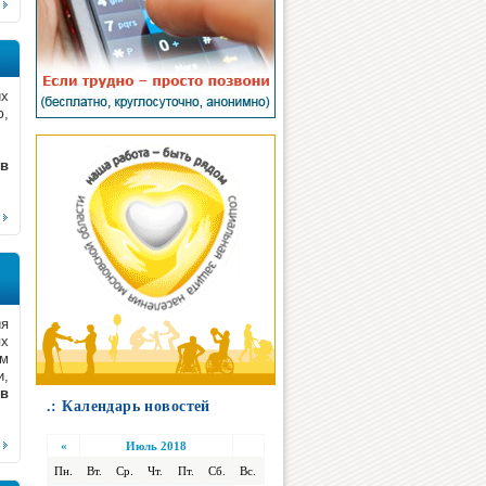
их
ю,
ов
ия
ях
ым
,
 в
.: Календарь новостей
«
Июль 2018
Пн.
Вт.
Ср.
Чт.
Пт.
Сб.
Вс.