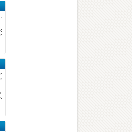
»,
го
 и
 и
ов
л.
го