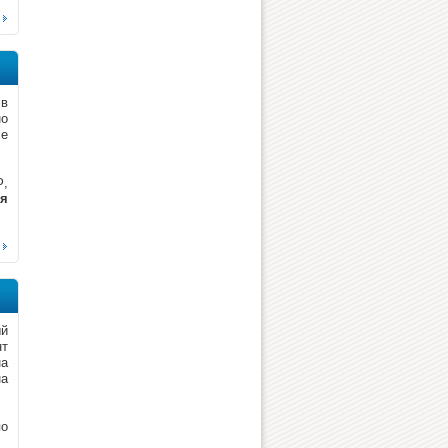
 в
но
се
Ф,
ия
ый
нт
на
а
по