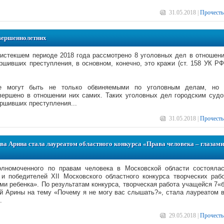
31.05.2018 |
Прочесть
овершеннолетних
истекшем периоде 2018 года рассмотрено 8 уголовных дел в отношен
шивших преступления, в основном, конечно, это кражи (ст. 158 УК РФ
не могут быть не только обвиняемыми по уголовным делам, но
вершено в отношении них самих. Таких уголовных дел городским суд
ершивших преступления...
31.05.2018 |
Прочесть
а Арина стала лауреатом областного конкурса «Права человека – глазами
лномоченного по правам человека в Московской области состояла
и победителей XII Московского областного конкурса творческих раб
и ребенка». По результатам конкурса, творческая работа учащейся 7«
 Арины на тему «Почему я не могу вас слышать?», стала лауреатом 
.
29.05.2018 |
Прочесть