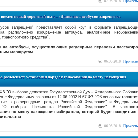
07.06.2018 |
Прочесть
да введен новый дорожный знак – «Движение автобусов запрещено»
бусов запрещено" представляет собой круг в формате запрещающ
ка расположено изображение автобуса, аналогичное изображени
 транспортного средства".
ся на автобусы, осуществляющие регулярные перевозки пассажир
ьным маршрутам
...
06.06.2018 |
Прочесть
а разъясняет: установлен порядок голосования по месту нахождения
0-ФЗ "О выборах депутатов Государственной Думы Федерального Собран
я с Федеральным законом от 12.06.2002 N 67-ФЗ "Об основных гаранти
стие в референдуме граждан Российской Федерации" и Федеральн
"О выборах Президента Российской Федерации". В частности
ания по месту нахождения избирателя, который будет находиться
жительства
...
06.06.2018 |
Прочесть