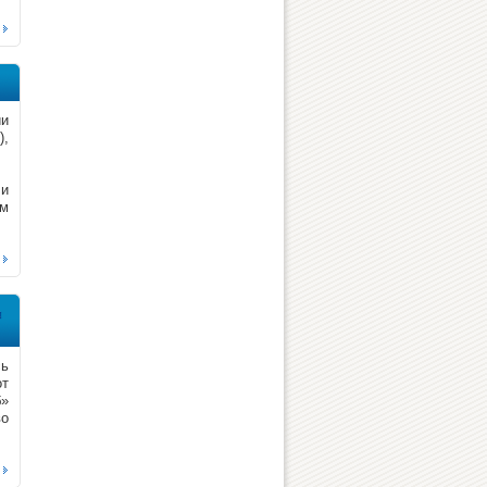
ии
),
 и
ом
сь
от
б»
во