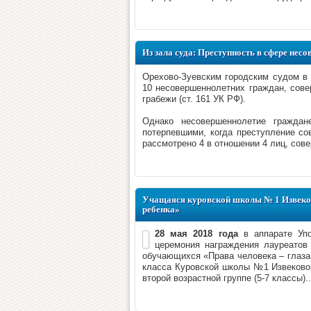
Из зала суда: Преступность в сфере нес
Орехово-Зуевским городским судом в 
10 несовершеннолетних граждан, совер
грабежи (ст. 161 УК РФ).
Однако несовершеннолетие гражда
потерпевшими, когда преступление со
рассмотрено 4 в отношении 4 лиц, сов
Учащаяся куровской школы № 1 Извеков
ребенка»
28 мая 2018 года
в аппарате Упо
церемония награждения лауреатов 
обучающихся «Права человека – глазам
класса Куровской школы №1 Извековой
второй возрастной группе (5-7 классы)..