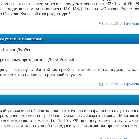
марок, то есть преступления, предусмотренного ст. 327.1 ч. 4 УК Р
но следственным управлением МУ МВД России «Орехово-Зуевское
 Орехово-Зуевской горпрокуратурой...
08.06.2018 |
Прочесть
осДумы В.В. Кабановой
а Ликино-Дулёво!
арственным праздником – Днём России!
ну – страну с богатой историей и уникальным наследием, стран
 множество народов, территорий и культур...
07.06.2018 |
Прочесть
рой утверждено обвинительное заключение и направлено в суд уголовн
ождения, уроженца д. Новое, Орехово-Зуевского района, Московск
едусмотренного п. «а» ч.3 ст.158 УК РФ по факту кражи, то есть тайно
ением значительно ущерба гражданину, с незаконным проникновением