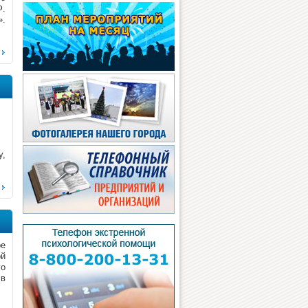
Ф.
».
у,
ое
ой
го
 в