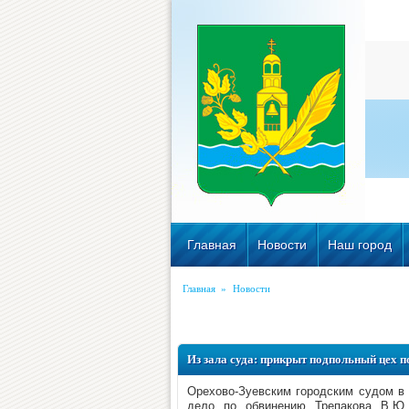
Главная
Новости
Наш город
Главная
»
Новости
Из зала суда: прикрыт подпольный цех 
Орехово-Зуевским городским судом в 
дело по обвинению Трепакова В.Ю.