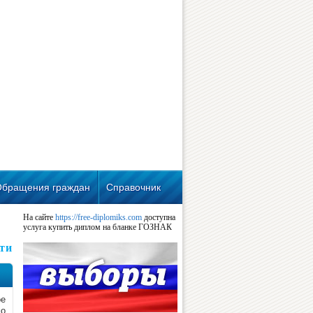
Обращения граждан
Справочник
На сайте
https://free-diplomiks.com
доступна
услуга купить диплом на бланке ГОЗНАК
ти
ое
мо