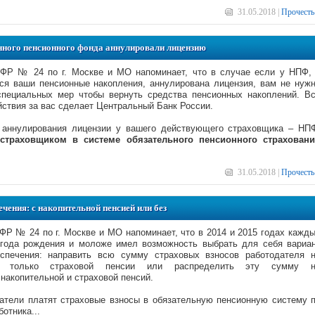
31.05.2018 |
Прочесть
енного пенсионного фонда аннулировали лицензию
ПФР № 24 по г. Москве и МО напоминает, что в случае если у НПФ,
ся ваши пенсионные накопления, аннулирована лицензия, вам не нуж
специальных мер чтобы вернуть средства пенсионных накоплений. В
ствия за вас сделает Центральный Банк России.
 аннулирования лицензии у вашего действующего страховщика – НП
траховщиком в системе обязательного пенсионного страхован
31.05.2018 |
Прочесть
чения: с накопительной пенсией или без
ФР № 24 по г. Москве и МО напоминает, что в 2014 и 2015 годах кажд
 года рождения и моложе имел возможность выбрать для себя вариа
еспечения: направить всю сумму страховых взносов работодателя 
ие только страховой пенсии или распределить эту сумму н
накопительной и страховой пенсий.
атели платят страховые взносы в обязательную пенсионную систему 
отника...