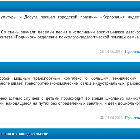
льтуры и Досуга прошёл городской праздник «Корпорация чудес
 Со сцены звучали веселые песни в исполнении воспитанников детско
ситета «Родничок» отделение психолого-педагогической помощи семье
01.06.2018 |
Прочесть
 собой мощный транспортный комплекс с большим техническим
еспечивает транспортно-экономические связи индустриальных район
 несчастных случаев с детьми происходит во время школьных канику
и, находящиеся на путях без определённых занятий, и дети дошкольно
01.06.2018 |
Прочесть
нения в законодательстве