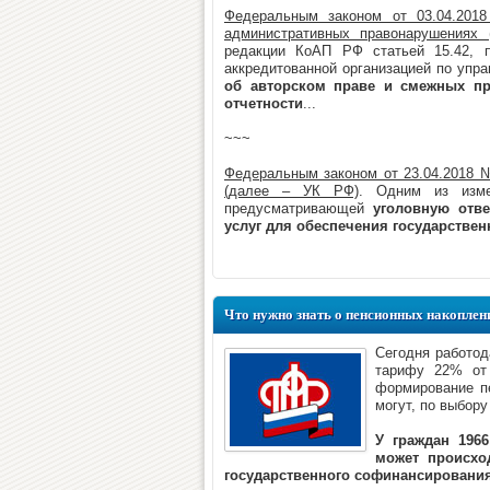
Федеральным законом от 03.04.201
административных правонарушениях
редакции КоАП РФ статьей 15.42, п
аккредитованной организацией по упр
об авторском праве и смежных пр
отчетности
...
~~~
Федеральным законом от 23.04.2018 
(далее – УК РФ)
. Одним из изме
предусматривающей
уголовную отве
услуг для обеспечения государстве
Что нужно знать о пенсионных накоплен
Сегодня работод
тарифу 22% от
формирование п
могут, по выбор
У граждан 196
может происхо
государственного софинансировани