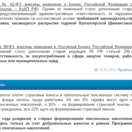
8 № 62-ФЗ, внесены изменения в Кодекс Российской Федерации 
 (далее – КоАП РФ)
. Одним из изменений стало дополнение стар
редусматривающей административную ответственность за нарушен
авлению правами на коллективной основе
требований законодательст
авах, касающихся раскрытия годовой бухгалтерской (финансово
№ 99-ФЗ, внесены изменения в Уголовный Кодекс Российской Федерац
нений стало дополнение старой редакции УК РФ статьей 200.
тственность за злоупотребления в сфере закупок товаров, рабо
нных или муниципальных нужд
...
01.06.2018 |
Прочесть
иях
атели платят страховые взносы в обязательную пенсионную систему 
 фонда оплаты труда работника. Из них 6% тарифа могут идти 
енсионных накоплений, а 16% – на формирование страховой пенсии,
у гражданина, все 22% идти на формирование страховой пенсии.
6 года рождения и старше формирование пенсионных накоплен
дить только за счет добровольных взносов в рамках Програм
я пенсионных накоплений
...