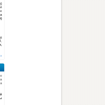
об
ой
ие
ва
й)
ии
4,
т,
по
на
 а
ий
мы