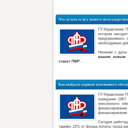
Что делать если у вашего негосударств
ГУ-Управление 
котором находят
предпринимать 
необходимые дей
Начиная с даты
вашим новым с
станет ПФР
...
Как выбрать вариант пенсионного обеспе
ГУ-Управление П
гражданин 1967
пенсионного об
финансирован
финансирование 
Сегодня работод
тарифу 22% от фонда оплаты труда раб