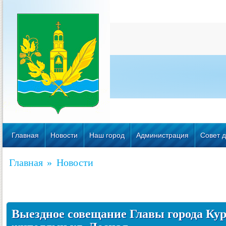
Главная
Новости
Наш город
Администрация
Совет д
Главная
»
Новости
Выездное совещание Главы города Кур