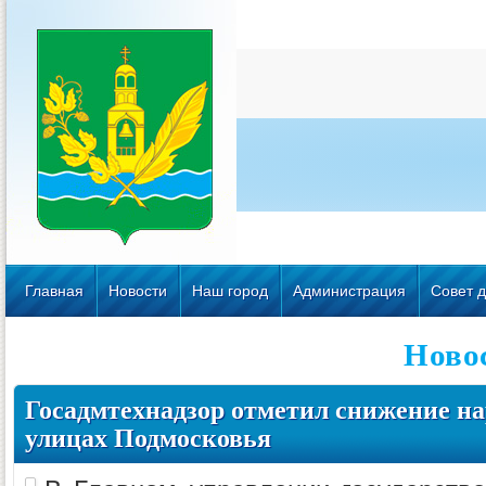
Главная
Новости
Наш город
Администрация
Совет д
Ново
Госадмтехнадзор отметил снижение н
улицах Подмосковья