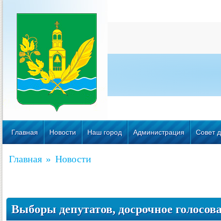
Главная
Новости
Наш город
Администрация
Совет д
Главная
»
Новости
Выборы депутатов, досрочное голосов