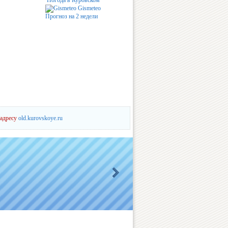
Погода в Куровском
Gismeteo
Прогноз на 2 недели
 адресу
old.kurovskoye.ru