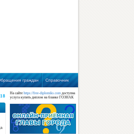
Обращения граждан
Справочник
На сайте
https://free-diplomiks.com
доступна
018
услуга купить диплом на бланке ГОЗНАК
да