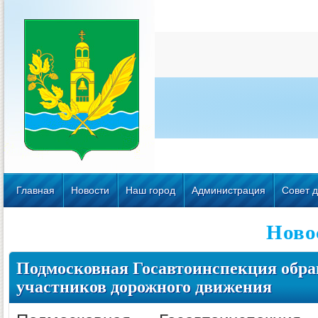
Главная
Новости
Наш город
Администрация
Совет д
Ново
Подмосковная Госавтоинспекция обр
участников дорожного движения