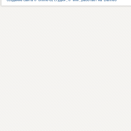
создание сайта ©
online-oz студия
, ©
WM
, работает на
Danneo