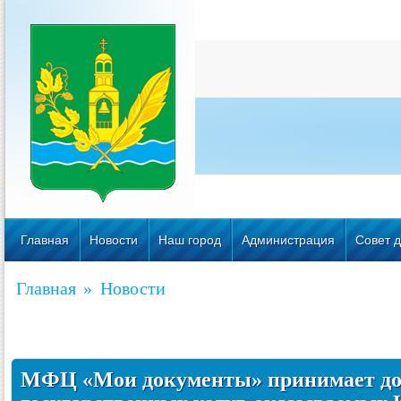
Главная
Новости
Наш город
Администрация
Совет д
Главная
»
Новости
МФЦ «Мои документы» принимает до