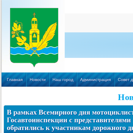
Главная
Новости
Наш город
Администрация
Совет д
Нов
В рамках Всемирного дня мотоциклис
Госавтоинспекции с представителями
обратились к участникам дорожного 