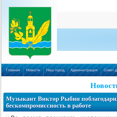
Главная
Новости
Наш город
Администрация
Совет д
Новост
Музыкант Виктор Рыбин поблагодарил
бескомпромиссность в работе