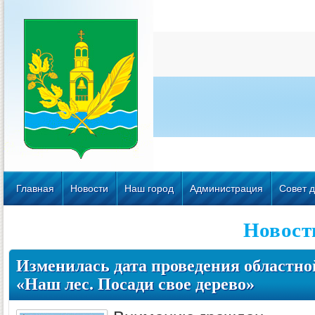
Главная
Новости
Наш город
Администрация
Совет д
Новост
Изменилась дата проведения областно
«Наш лес. Посади свое дерево»