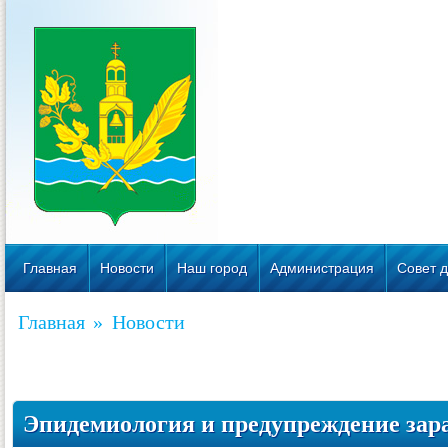
Главная
Новости
Наш город
Администрация
Совет д
Главная
»
Новости
Эпидемиология и предупреждение зар