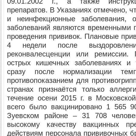
09.01.2002 г., а также инстру
препаратов. В Указаниях отмечено, 
и неинфекционные заболевания, о
заболеваний являются временными 
проведения прививок. Плановые прив
4 недели после выздоровле
реконвалесценции или ремиссии.
острых кишечных заболеваниях и т
сразу после нормализации темп
противопоказанием для противогрипп
странах признаётся только аллерг
течение осени 2015 г. в Московской
всего было вакцинировано 1 565 9
Зуевском районе – 31 708 челове
высокому качеству вакцинных пр
действиям персонала прививочных б