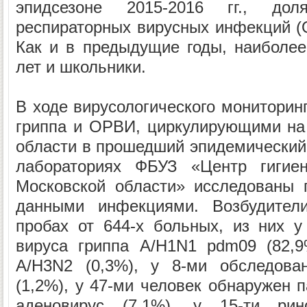
эпидсезоне 2015-2016 гг., д
респираторных вирусных инфекций (
Как и в предыдущие годы, наиболее
лет и школьники.
В ходе вирусологического мониторин
гриппа и ОРВИ, циркулирующими на
области в прошедший эпидемический с
лабораториях ФБУЗ «Центр гигие
Московской области» исследованы 
данными инфекциями. Возбудител
пробах от 644-х больных, из них 
вируса гриппа А/H1N1 pdm09 (82,9
А/H3N2 (0,3%), у 8-ми обследова
(1,2%), у 47-ми человек обнаружен п
аденовирус (7,1%), у 15-ти рин