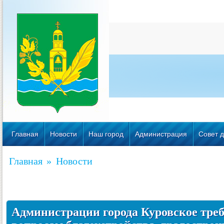
Главная
Новости
Наш город
Администрация
Совет д
Главная
»
Новости
Администрации города Куровское треб