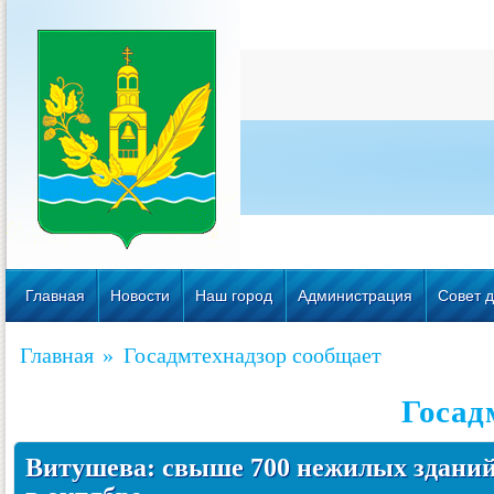
Главная
Новости
Наш город
Администрация
Совет д
Главная
»
Госадмтехнадзор сообщает
Госад
Витушева: свыше 700 нежилых здани