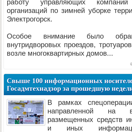
работу управляющих компаний
организаций по зимней уборке терри
Электрогорск.
Особое внимание было обра
внутридворовых проездов, тротуаро
возле многоквартирных домов...
Свыше 100 информационных носителе
Госадмтехнадзор за прошедшую недел
В рамках спецопераци
направленной на в
размещенных средств и
и иных информаци