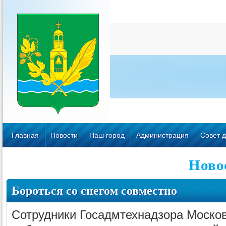
Главная
Новости
Наш город
Администрация
Совет д
Ново
Бороться со снегом совместно
Сотрудники Госадмтехнадзора Москов