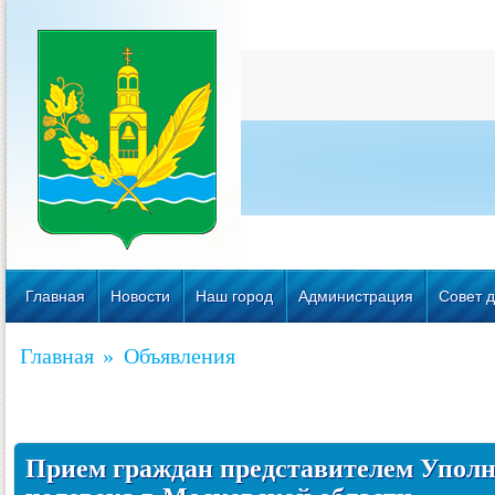
Главная
Новости
Наш город
Администрация
Совет д
Главная
»
Объявления
Прием граждан представителем Уполн