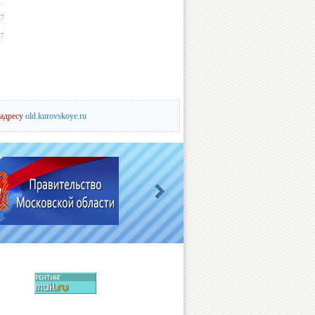
17
17
 адресу
old.kurovskoye.ru