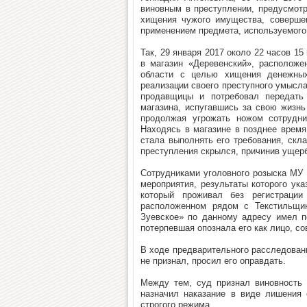
виновным в преступлении, предусмотре
хищения чужого имущества, совершен
применением предмета, используемого 
Так, 29 января 2017 около 22 часов 15
в магазин «Деревенский», расположен
области с целью хищения денежных
реализации своего преступного умысла
продавщицы и потребовал передать
магазина, испугавшись за свою жизнь
продолжая угрожать ножом сотрудни
Находясь в магазине в позднее время
стала выполнять его требования, скл
преступления скрылся, причинив ущерб
Сотрудниками уголовного розыска МУ
мероприятия, результаты которого ук
который проживал без регистрации
расположенном рядом с Текстильщи
Зуевское» по данному адресу имел п
потерпевшая опознала его как лицо, с
В ходе предварительного расследован
не признал, просил его оправдать.
Между тем, суд признал виновность 
назначил наказание в виде лишения 
строгого режима.