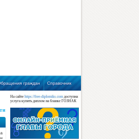
Обращения граждан
Справочник
На сайте
https://free-diplomiks.com
доступна
услуга купить диплом на бланке ГОЗНАК
ти
ва
ан