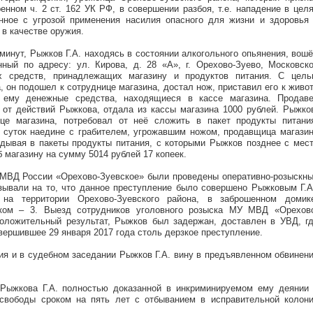
нном ч. 2 ст. 162 УК РФ, в совершении разбоя, т.е. нападение в цел
ное с угрозой применения насилия опасного для жизни и здоровья
в качестве оружия.
 минут, Рыжков Г.А. находясь в состоянии алкогольного опьянения, вош
ный по адресу: ул. Кирова, д. 28 «А», г. Орехово-Зуево, Московск
 средств, принадлежащих магазину и продуктов питания. С цел
, он подошел к сотруднице магазина, достал нож, приставил его к живо
 ему денежные средства, находящиеся в кассе магазина. Продав
 от действий Рыжкова, отдала из кассы магазина 1000 рублей. Рыжко
це магазина, потребовал от неё сложить в пакет продукты питани
 суток наедине с грабителем, угрожавшим ножом, продавщица магази
адывая в пакеты продукты питания, с которыми Рыжков позднее с мес
 магазину на сумму 5014 рублей 17 копеек.
 МВД России «Орехово-Зуевское» были проведены оперативно-розыскн
азывали на то, что данное преступление было совершено Рыжковым Г.А
 на территории Орехово-Зуевского района, в заброшенном домик
ком – 3. Выезд сотрудников уголовного розыска МУ МВД «Орехов
оложительный результат, Рыжков был задержан, доставлен в УВД, г
овершившее 29 января 2017 года столь дерзкое преступление.
ия и в судебном заседании Рыжков Г.А. вину в предъявленном обвинен
Рыжкова Г.А. полностью доказанной в инкриминируемом ему деянии
свободы сроком на пять лет с отбыванием в исправительной колон