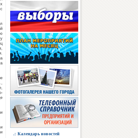
ях
 с
ёл
ой
ью
ту
ец
в,
я.
на
та
ые
.,
е,
о-
де
ии
 и
ии
.: Календарь новостей