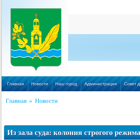
Главная
Новости
Наш город
Администрация
Совет д
Главная
»
Новости
Из зала суда: колония строгого режима