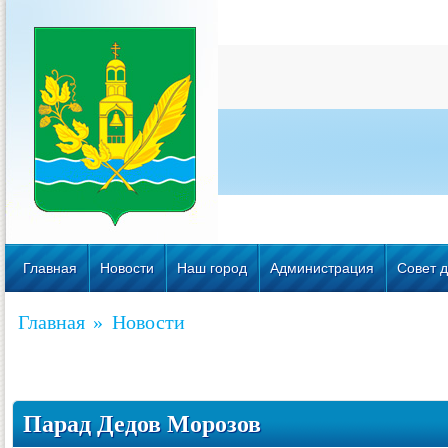
Главная
Новости
Наш город
Администрация
Совет д
Главная
»
Новости
Парад Дедов Морозов