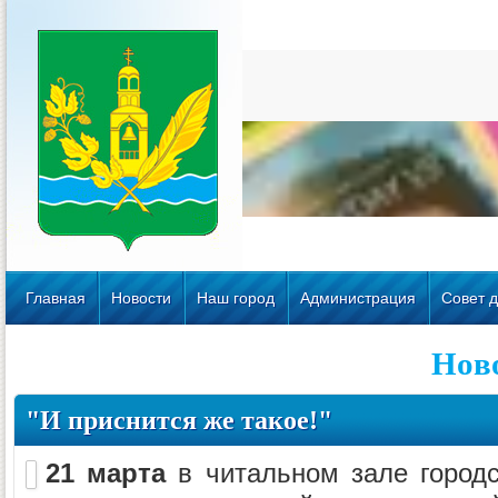
Главная
Новости
Наш город
Администрация
Совет д
Нов
"И приснится же такое!"
21 марта
в читальном зале город