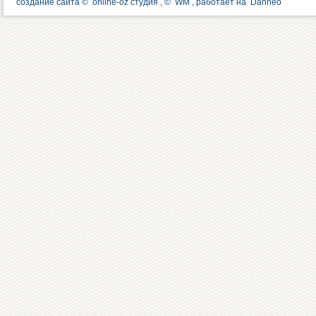
создание сайта ©
online-oz студия
, ©
WM
, работает на
Danneo