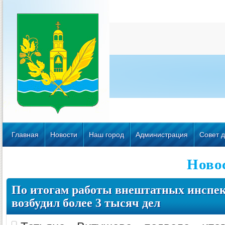
Главная
Новости
Наш город
Администрация
Совет д
Ново
По итогам работы внештатных инспек
возбудил более 3 тысяч дел