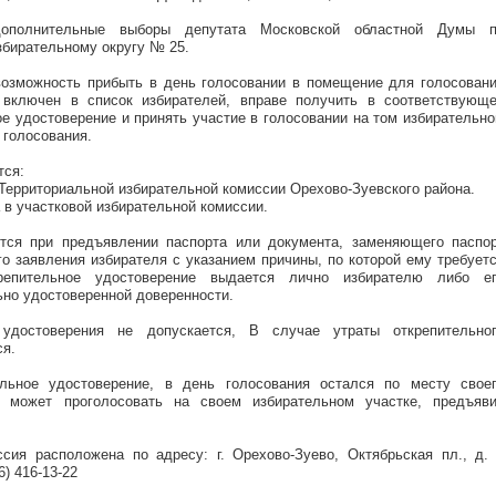
ополнительные выборы депутата Московской областной Думы 
бирательному округу № 25.
возможность прибыть в день голосовании в помещение для голосован
н включен в список избирателей, вправе получить в соответствующ
е удостоверение и принять участие в голосовании на том избирательн
 голосования.
тся:
Территориальной избирательной комиссии Орехово-Зуевского района.
 в участковой избирательной комиссии.
тся при предъявлении паспорта или документа, заменяющего паспо
о заявления избирателя с указанием причины, по которой ему требует
крепительное удостоверение выдается лично избирателю либо е
ьно удостоверенной доверенности.
 удостоверения не допускается, В случае утраты открепительно
ся.
ельное удостоверение, в день голосования остался по месту свое
о может проголосовать на своем избирательном участке, предъяв
сия расположена по адресу: г. Орехово-Зуево, Октябрьская пл., д.
) 416-13-22