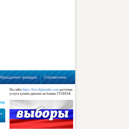
Обращения граждан
Справочник
На сайте
https://free-diplomiks.com
доступна
услуга купить диплом на бланке ГОЗНАК
ры
мы