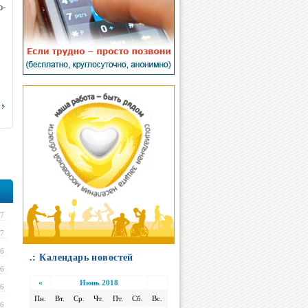
о-
17
17
16
.: Календарь новостей
16
«
Июнь 2018
16
Пн.
Вт.
Ср.
Чт.
Пт.
Сб.
Вс.
16