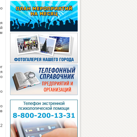
по
ия
ей
ом
рт
ся
го
го
го
ив
 2