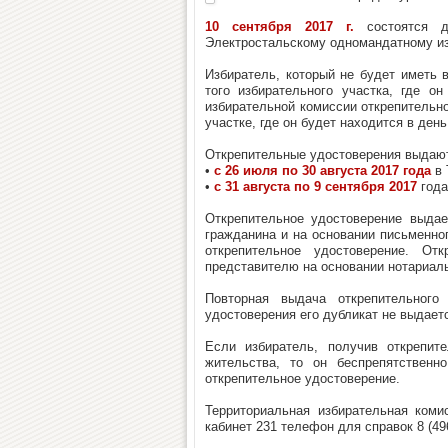
10 сентября 2017 г.
состоятся д
Электростальскому одномандатному из
Избиратель, который не будет иметь 
того избирательного участка, где о
избирательной комиссии открепительно
участке, где он будет находится в день
Открепительные удостоверения выдаю
•
с 26 июля по 30 августа 2017 года
в 
•
с 31 августа по 9 сентября 2017
года
Открепительное удостоверение выдае
гражданина и на основании письменног
открепительное удостоверение. От
представителю на основании нотариал
Повторная выдача открепительного
удостоверения его дубликат не выдает
Если избиратель, получив открепит
жительства, то он беспрепятственн
открепительное удостоверение.
Территориальная избирательная комис
кабинет 231 телефон для справок 8 (496