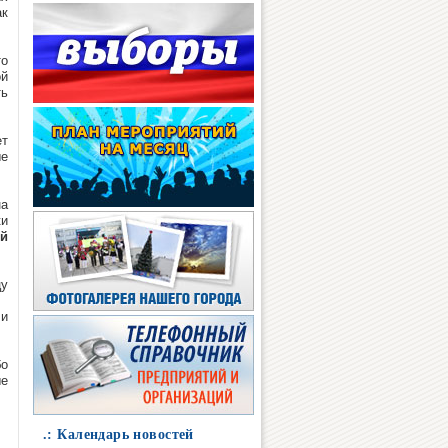
ак
то
ой
ть
ет
ые
на
ки
ой
цу
 и
бо
ые
.: Календарь новостей