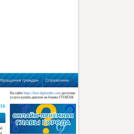
Обращения граждан
Справочник
На сайте
https://free-diplomiks.com
доступна
услуга купить диплом на бланке ГОЗНАК
016
ой
ых