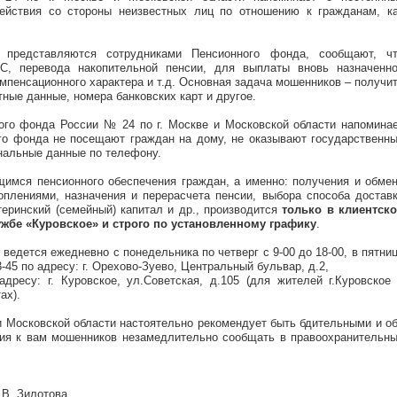
ействия со стороны неизвестных лиц по отношению к гражданам, к
 представляются сотрудниками Пенсионного фонда, сообщают, ч
, перевода накопительной пенсии, для выплаты вновь назначенн
мпенсационного характера и т.д. Основная задача мошенников – получи
ные данные, номера банковских карт и другое.
ого фонда России № 24 по г. Москве и Московской области напомина
го фонда не посещают граждан на дому, не оказывают государственн
нальные данные по телефону.
имся пенсионного обеспечения граждан, а именно: получения и обме
плениями, назначения и перерасчета пенсии, выбора способа достав
теринский (семейный) капитал и др., производится
только в клиентск
жбе «Куровское» и строго по установленному графику
.
ведется ежедневно с понедельника по четверг с 9-00 до 18-00, в пятни
13-45 по адресу: г. Орехово-Зуево, Центральный бульвар, д.2,
дресу: г. Куровское, ул.Советская, д.105 (для жителей г.Куровское
ах).
и Московской области настоятельно рекомендует быть бдительными и о
ия к вам мошенников незамедлительно сообщать в правоохранительн
.В. Зилотова