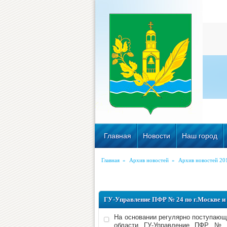
Главная
Новости
Наш город
Главная
»
Архив новостей
»
Архив новостей 20
ГУ-Управление ПФР № 24 по г.Москве и
На основании регулярно поступающ
области ГУ-Управление ПФР № 