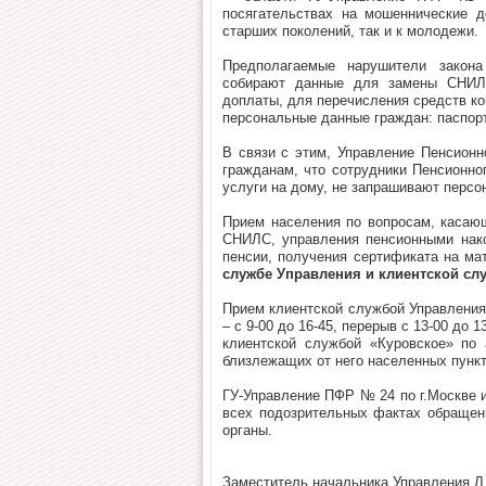
посягательствах на мошеннические д
старших поколений, так и к молодежи.
Предполагаемые нарушители закона
собирают данные для замены СНИЛС
доплаты, для перечисления средств ко
персональные данные граждан: паспорт
В связи с этим, Управление Пенсионн
гражданам, что сотрудники Пенсионно
услуги на дому, не запрашивают персо
Прием населения по вопросам, касающ
СНИЛС, управления пенсионными нако
пенсии, получения сертификата на ма
службе Управления и клиентской слу
Прием клиентской службой Управления 
– с 9-00 до 16-45, перерыв с 13-00 до 
клиентской службой «Куровское» по а
близлежащих от него населенных пункт
ГУ-Управление ПФР № 24 по г.Москве 
всех подозрительных фактах обращен
органы.
Заместитель начальника Управления Л