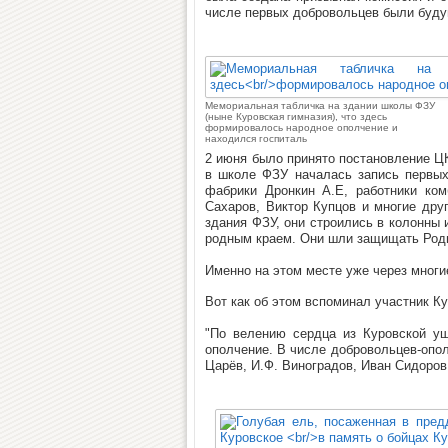
числе первых добровольцев были буду
Мемориальная табличка на здании школы ФЗУ
(ныне Куровская гимназия), что здесь
формировалось народное ополчение и
находился госпиталь
2 июня было принято постановление Ц
в школе ФЗУ началась запись первых
фабрики Дронкин А.Е, работники ко
Сахаров, Виктор Купцов и многие друг
здания ФЗУ, они строились в колонны 
родным краем. Они шли защищать Род
Именно на этом месте уже через многи
Вот как об этом вспоминал участник К
"По велению сердца из Куровской уш
ополчение. В числе добровольцев-опол
Царёв, И.Ф. Виноградов, Иван Сидоров 