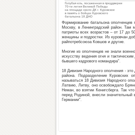
Голубая ель, посаженная в преддверии
70-ти летия Великой Победы
на площади около ДК г. Куровское
в память о бойцах Куровского
батальона 18 ДНО
Формирование батальона ополченцев 
Москву, в Ленинградский район. Там
патриоты всех возрастов – от 17 до 5
женщины и подростки. Из куровчан д
райпотребсоюза Ковшов и другие.
Многие из ополченцев не знали военно
искусству ведения огня и тактическим 
бывшего кадрового командира".
18 Дивизия Народного ополчения - это
района. Подразделение Куровских о
называться 18 Дивизия Народного опо
Латвию, Литву, оно освобождало Брянс
Неман, во взятии Кенигсберга. Так ч
перед Родиной, внесли значительный 
Германии".