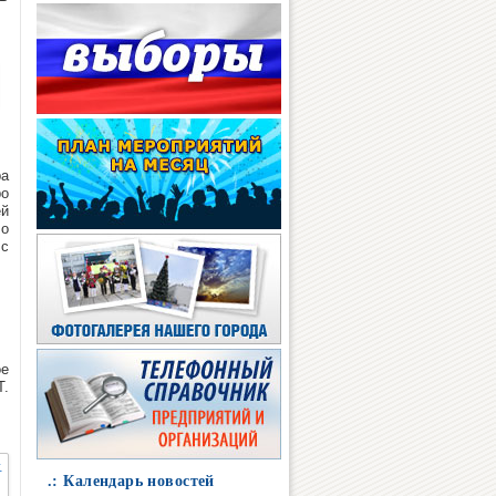
ра
ро
ей
ло
 c
ое
Т.
.: Календарь новостей