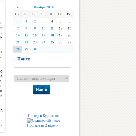
«
Ноябрь 2016
Пн.
Вт.
Ср.
Чт.
Пт.
Сб.
Вс.
1
2
3
4
5
6
г.
ли
7
8
9
10
11
12
13
ы,
14
15
16
17
18
19
20
ик
21
22
23
24
25
26
27
28
29
30
их
на
.: Поиск
го
ла
ю,
ке
Найти
лг
ой
ед
Погода в Куровском
Gismeteo
Прогноз на 2 недели