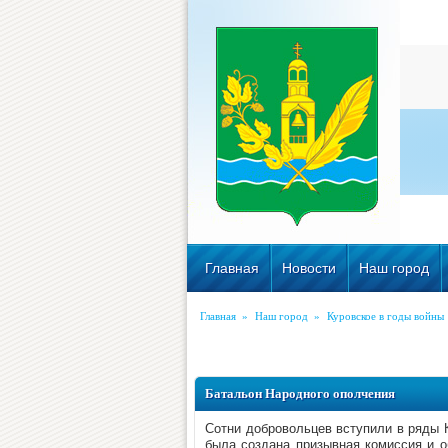
Главная
Новости
Наш город
Главная
»
Наш город
»
Куровское в годы войны
Батальон Народного ополчения
Сотни добровольцев вступили в ряды 
была создана призывная комиссия и 