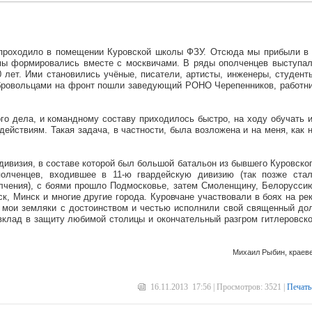
проходило в помещении Куровской школы ФЗУ. Отсюда мы прибыли в 
 мы формировались вместе с москвичами. В ряды ополченцев выступа
0 лет. Ими становились учёные, писатели, артисты, инженеры, студент
обровольцами на фронт пошли заведующий РОНО Черепенников, работн
го дела, и командному составу приходилось быстро, на ходу обучать 
действиям. Такая задача, в частности, была возложена и на меня, как 
 дивизия, в составе которой был большой батальон из бывшего Куровско
полченцев, входившее в 11-ю гвардейскую дивизию (так позже ста
лчения), с боями прошло Подмосковье, затем Смоленщину, Белорусси
к, Минск и многие другие города. Куровчане участвовали в боях на ре
то мои земляки с достоинством и честью исполнили свой священный до
вклад в защиту любимой столицы и окончательный разгром гитлеровск
Михаил Рыбин, краев
16.11.2013 17:56 | Просмотров: 3521 |
Печать