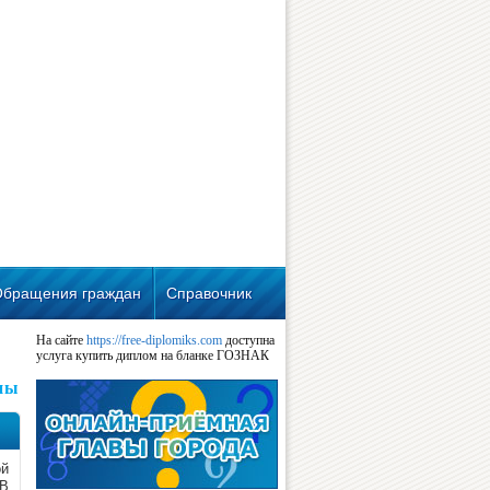
Обращения граждан
Справочник
На сайте
https://free-diplomiks.com
доступна
услуга купить диплом на бланке ГОЗНАК
ны
ой
 В