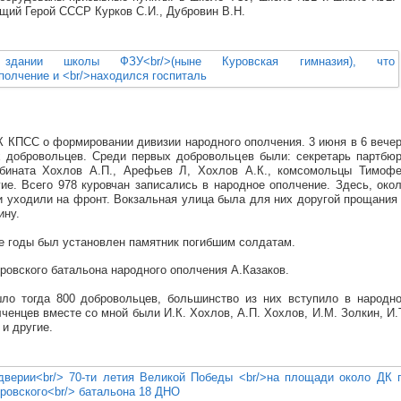
щий Герой СССР Курков С.И., Дубровин В.Н.
К КПСС о формировании дивизии народного ополчения. 3 июня в 6 вече
 добровольцев. Среди первых добровольцев были: секретарь партбю
мбината Хохлов А.П., Арефьев Л, Хохлов А.К., комсомольцы Тимоф
ие. Всего 978 куровчан записались в народное ополчение. Здесь, око
и уходили на фронт. Вокзальная улица была для них доругой прощания
ину.
е годы был установлен памятник погибшим солдатам.
уровского батальона народного ополчения А.Казаков.
ло тогда 800 добровольцев, большинство из них вступило в народн
ченцев вместе со мной были И.К. Хохлов, А.П. Хохлов, И.М. Золкин, И.
и другие.