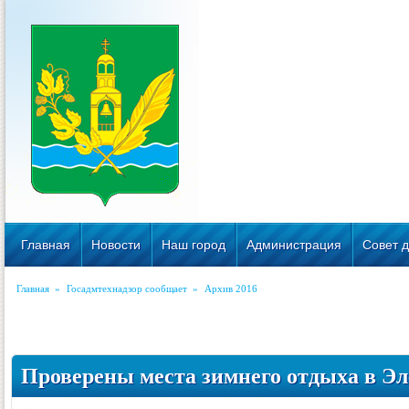
Главная
Новости
Наш город
Администрация
Совет д
Главная
»
Госадмтехнадзор сообщает
»
Архив 2016
Проверены места зимнего отдыха в Э