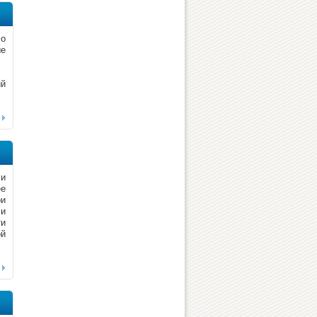
 о
ые
ий
 и
ее
ри
 и
ти
ой