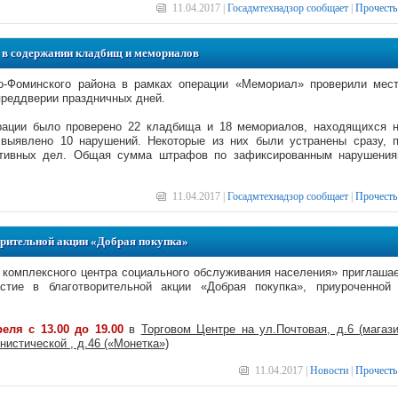
11.04.2017 |
Госадмтехнадзор сообщает
|
Прочесть
 в содержании кладбищ и мемориалов
о-Фоминского района в рамках операции «Мемориал» проверили мес
преддверии праздничных дней.
рации было проверено 22 кладбища и 18 мемориалов, находящихся 
 выявлено 10 нарушений. Некоторые из них были устранены сразу, 
ативных дел. Общая сумма штрафов по зафиксированным нарушени
11.04.2017 |
Госадмтехнадзор сообщает
|
Прочесть
орительной акции «Добрая покупка»
 комплексного центра социального обслуживания населения» приглаша
стие в благотворительной акции «Добрая покупка», приуроченной
реля с 13.00 до 19.00
в
Торговом Центре на ул.Почтовая, д.6 (магаз
истической , д.46 («Монетка»)
11.04.2017 |
Новости
|
Прочесть