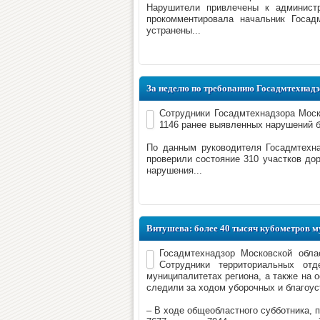
Нарушители привлечены к администр
прокомментировала начальник Госад
устранены...
За неделю по требованию Госадмтехнадз
Сотрудники Госадмтехнадзора Моск
1146 ранее выявленных нарушений 
По данным руководителя Госадмтехна
проверили состояние 310 участков до
нарушения...
Витушева: более 40 тысяч кубометров м
Госадмтехнадзор Московской обла
Сотрудники территориальных от
муниципалитетах региона, а также на 
следили за ходом уборочных и благоус
– В ходе общеобластного субботника, 