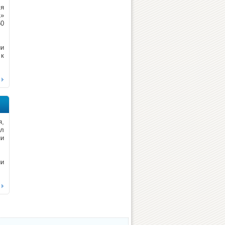
ся
1»
50
ии
 к
я,
ил
ни
ии