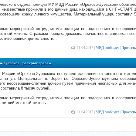
левского отдела полиции МУ МВД России «Орехово-Зуевское» обратил
о неизвестные проникли в его дачный дом, находящийся в СНТ «СТАРТ 
и совершили кражу личного имущества. Материальный ущерб составил 
кных мероприятий сотрудниками полиции по подозрению в совершен
естный житель. Стражами порядка доказана причастность задержанного
отивоправной деятельности...
11.04.2017 |
МВД сообщает
|
Прочесть
-Зуевское» раскрыт грабеж
оссии «Орехово-Зуевское» поступило заявление от местного жител
 на ул. Центральная п. Верея г.о. Орехово-Зуево мужчина соверш
его несовершеннолетней дочери путем причинения неопасных для жиз
составила 8 тысяч рублей.
кных мероприятий сотрудниками полиции по подозрению в совершен
-летний местный житель...
11.04.2017 |
МВД сообщает
|
Прочесть