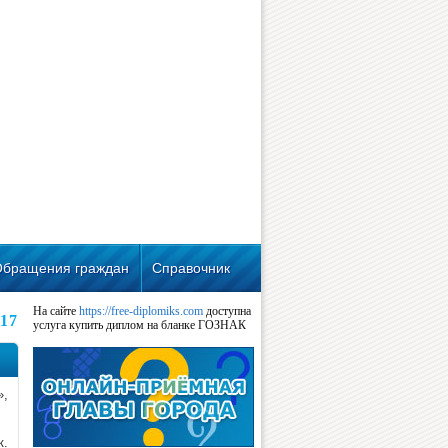
Обращения граждан
Справочник
На сайте
https://free-diplomiks.com
доступна
017
услуга купить диплом на бланке ГОЗНАК
»,
к.