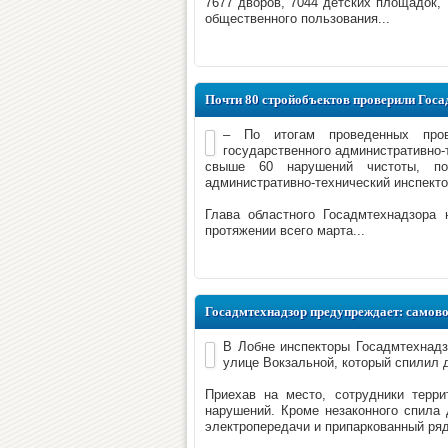
7677 дворов, 7044 детских площадок, 
общественного пользования...
Почти 80 стройобъектов проверили Госа
– По итогам проведенных прове
государственного административно-
свыше 60 нарушений чистоты, по
административно-технический инспекто
Глава областного Госадмтехнадзора 
протяжении всего марта...
Госадмтехнадзор предупреждает: самово
В Лобне инспекторы Госадмтехнадз
улице Вокзальной, который спилил 
Приехав на место, сотрудники терри
нарушений. Кроме незаконного спила
электропередачи и припаркованный ря