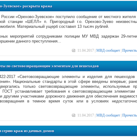
-Зуевское» раскрыта кража
оссии «Орехово-Зуевское» поступило сообщение от местного жителя
ной станции «ШЕЛЛ» п. Пригородный г.о. Орехово-Зуево неизвестн
омобиля. Материальный ущерб составил 13 тысяч рублей.
скных мероприятий сотрудниками полиции МУ МВД задержан 29-летн
ршении данного преступления...
11.04.2017 |
МВД сообщает
|
Прочесть
рты по световозвращающим элементам для пешеходов
422-2017 «Световозвращающие элементы и изделия для пешеходов
ения». Национальные стандарты в этой сфере введены впервые; ран
двергались только световозвращающие элементы, используемые п
й ГОСТ устанавливает требования к световозвращающим элементам
и другими участниками дорожного движения для обеспечения видимос
возвращения в темное время суток или в условиях недостаточн
11.04.2017 |
МВД сообщает
|
Прочесть
 серию краж из дачных домов