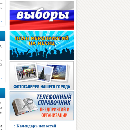
 –
ты
я,
ры
83
я.
ех
ры
ка
.: Календарь новостей