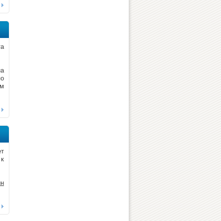
та
на
по
ям
ет
 к
ин