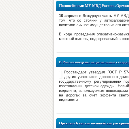
Полицейскими МУ МВД России «Орехово
10 апреля
в Дежурную часть МУ МВД Р
том, что со стоянки у автозаправоч
похитили личное имущество из его авт
В ходе проведения оперативно-разы
местный житель, подозреваемый в сове
В России введены национальные станда
Росстандарт утвердил ГОСТ Р 57
других участников дорожного движ
государственному регулированию по
изготовлении детской одежды. Новы
изделиям, используемым пешеходами 
на дорогах за счет эффекта свето
видимости...
Орехово-Зуевские полицейские раскрыли