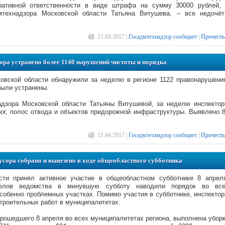
ативной ответственности в виде штрафа на сумму 30000 рублей,
мтехнадзора Московской области Татьяна Витушева, – все недочё
11.04.2017 |
Госадмтехнадзор сообщает
|
Прочесть
ора устранено более 1140 нарушений чистоты и порядка
овской области обнаружили за неделю в регионе 1122 правонарушени
были устранены.
дзора Московской области Татьяны Витушевой, за неделю инспекто
рог, полос отвода и объектов придорожной инфраструктуры. Выявлено 
11.04.2017 |
Госадмтехнадзор сообщает
|
Прочесть
усора собрано и вывезено в ходе общеобластного субботника
сти принял активное участие в общеобластном субботнике 8 апрел
делов ведомства в минувшую субботу наводили порядок во вс
особенно проблемных участках. Помимо участия в субботнике, инспекто
троительных работ в муниципалитетах.
прошедшего 8 апреля во всех муниципалитетах региона, выполнена убор