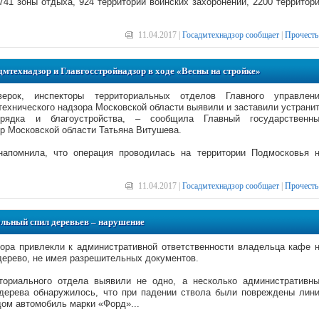
741 зоны отдыха, 924 территории воинских захоронений, 2200 территор
11.04.2017 |
Госадмтехнадзор сообщает
|
Прочесть
дмтехнадзор и Главгосстройнадзор в ходе «Весны на стройке»
рок, инспекторы территориальных отделов Главного управлен
технического надзора Московской области выявили и заставили устрани
рядка и благоустройства, – сообщила Главный государственн
р Московской области Татьяна Витушева.
напомнила, что операция проводилась на территории Подмосковья 
11.04.2017 |
Госадмтехнадзор сообщает
|
Прочесть
льный спил деревьев – нарушение
ора привлекли к административной ответственности владельца кафе 
дерево, не имея разрешительных документов.
ториального отдела выявили не одно, а несколько административн
 дерева обнаружилось, что при падении ствола были повреждены лин
дом автомобиль марки «Форд»...