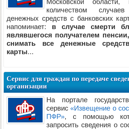
Московской области
количеством случаев
денежных средств с банковских кар
напоминает:
в случае смерти бл
являвшегося получателем пенсии,
снимать все денежные средст
карты
...
Сервис для граждан по передаче свед
организации
На портале государст
сервис
«Извещение о сос
ПФР»
, с помощью кот
запросить сведения о со