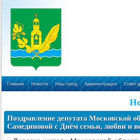
Главная
Новости
Наш город
Администрация
Совет д
Но
Поздравление депутата Московской 
Самединовой с Днём семьи, любви и в