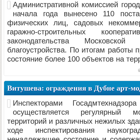
Административной комиссией город
начала года вынесено 110 пост
физических лиц, садовых некомме
гаражно-строительных коопер
законодательства Московско
благоустройства. По итогам работы 
состояние более 100 объектов на терр
Витушева: ограждения в Дубне арт-м
Инспекторами Госадмтехнадзор
осуществляется регулярный мо
территорий и различных нежилых здан
ходе инспектирования науког
ненадлежащее состояние и содержа