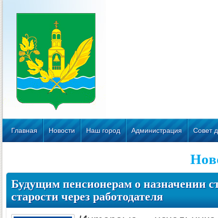
Главная
Новости
Наш город
Администрация
Совет д
Нов
Будущим пенсионерам о назначении ст
старости через работодателя