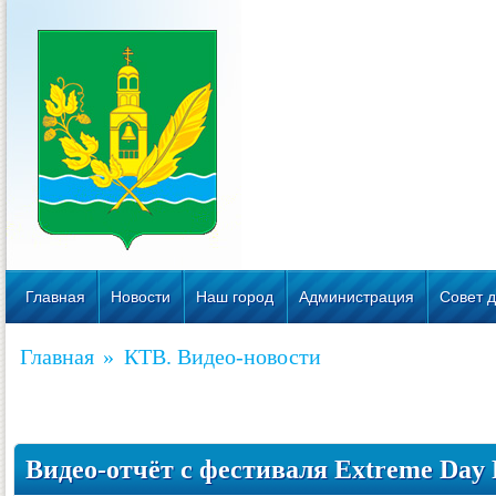
Главная
Новости
Наш город
Администрация
Совет д
Главная
»
КТВ. Видео-новости
Видео-отчёт с фестиваля Extreme Day 