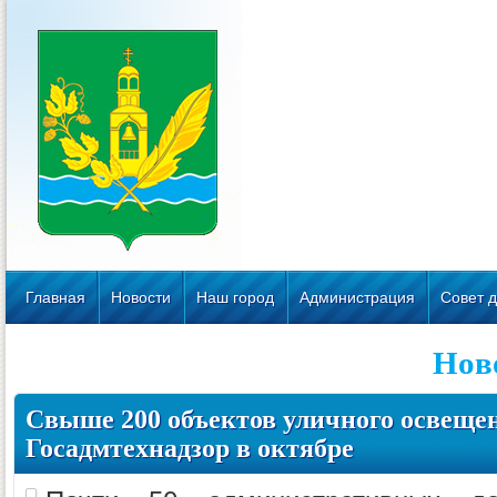
Главная
Новости
Наш город
Администрация
Совет д
Нов
Свыше 200 объектов уличного освеще
Госадмтехнадзор в октябре