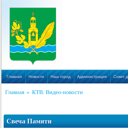
Главная
Новости
Наш город
Администрация
Совет д
Главная
»
КТВ. Видео-новости
Свеча Памяти