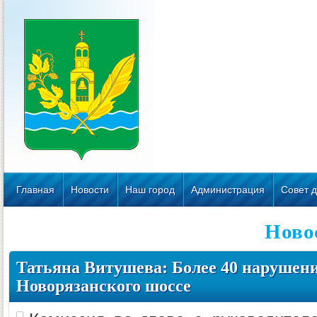
Главная
Новости
Наш город
Администрация
Совет д
Ново
Татьяна Витушева: Более 40 нарушени
Новорязанского шоссе