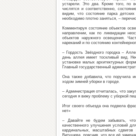
устарели. Это два. Кроме того, по 
числятся и соответственно, состояни
видим, что состояние парка детски
необходимо плотно заняться, – перечи
Комментируя состояние объектов осве
направлении, как по ликвидации нео
объектов наружного освещения. Час
нареканий и по состоянию контейнерног
– Гордость Звёздного городка – Алле
день аллея имеет тоскливый вид. Не
установке малых архитектурных форм
Главный государственный администрати
Она также добавила, что поручила и
ходом зимней уборки в городе.
– Администрация отчиталась, что заку
сегодня я вижу проблему с уборкой пеш
Итог своего объезда она подвела фраз
нет»
– Давайте не будем забывать, что
качественного улучшения условий дл
кардинальных, масштабных сдвигов 
Витушева, пояснив, что все её замеча