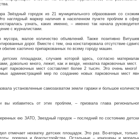
ства.
ора Звёздный городок из 21 муниципального образования со схожи
Это наглядный маркер наличия в населенном пункте проблем в сфе
постаралась узнать, каких именно, – именно так начала руководите
щение с журналистами.
о мусора, малое количество объявлений. Также позитивно Витуше
тированных дорог. Вместе с тем, она констатировала отсутствие сдвиг
 обилие хаотично припаркованных по всему городу машин.
 детских площадках, случаев которой здесь, согласно материала
ми, довольно много, лежит, как и везде, нехватка парковочных мест.
цит парковочных мест составляет более 2 тысяч. Это очень много!
аемых администрацией мер по созданию новых парковочных мест яв
азвала установленные самозахватом земли гаражи и большое количест
и вы избавитесь от этих проблем, – призвала глава регионально
веренных ею ЗАТО, Звездный городок – последний по состоянию детск
дел отмечает нехватку детских площадок. Это раз. Во-вторых, только
тоты, порядка и благоустройства. Остальные – изношены и мораль