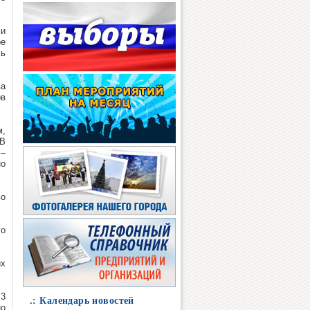
ми
ре
ль
ва
ов
м,
 В
 –
но
во
го
их
 3
.: Календарь новостей
но