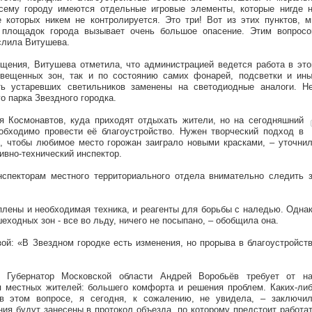
всему городу имеются отдельные игровые элементы, которые нигде 
е которых никем не контролируется. Это три! Вот из этих пунктов, 
х площадок города вызывает очень большое опасение. Этим вопрос
слила Витушева.
щения, Витушева отметила, что администрацией ведется работа в эт
свещенных зон, так и по состоянию самих фонарей, подсветки и ин
ть устаревших светильников заменены на светодиодные аналоги. Н
о парка Звездного городка.
я Космонавтов, куда приходят отдыхать жители, но на сегодняшний
обходимо провести её благоустройство. Нужен творческий подход в
, чтобы любимое место горожан заиграло новыми красками, – уточни
вно-технический инспектор.
нспекторам местного территориального отдела внимательно следить 
плены и необходимая техника, и реагенты для борьбы с наледью. Одна
еходных зон - все во льду, ничего не посыпано, – обобщила она.
ой: «В Звездном городке есть изменения, но прорыва в благоустройст
 Губернатор Московской области Андрей Воробьёв требует от н
я местных жителей: большего комфорта и решения проблем. Каких-ли
в этом вопросе, я сегодня, к сожалению, не увидела, – заключи
ния будут занесены в протокол объезда, по которому предстоит работа