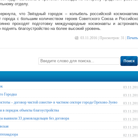
альному отделу.
еркнула, что Звёздный городок – колыбель российской космонавтик
т города с большим количеством героев Советского Союза и Российск
оянно проходят подготовку международные космонавты и астронавт
поднять благоустройство на более высокий уровень.
03.11.2016 | Просмотров: 31 |
Печать
Поиск
ок
03.11.20
го Городка
03.11.20
истоты – договор чистой совести» в частном секторе города Орехово-Зуево
03.11.20
и в порядок объекты благоустройства
03.11.20
ра выявили 33 домовладельцев без договора
03.11.20
вская
03.11.20
мтехнадзора
02.11.20