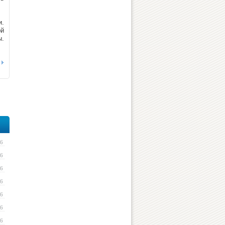
и.
ой
ы.
16
16
16
16
16
16
16