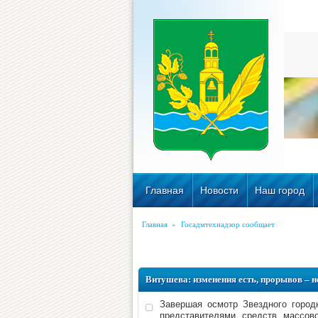
Главная
Новости
Наш город
Главная
»
Госадмтехнадзор сообщает
Витушева: изменения есть, прорывов – н
Завершая осмотр Звездного город
представителями средств массов