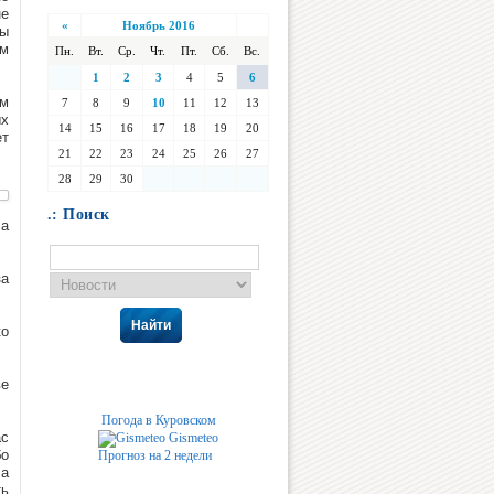
не
«
Ноябрь 2016
мы
ом
Пн.
Вт.
Ср.
Чт.
Пт.
Сб.
Вс.
1
2
3
4
5
6
ом
7
8
9
10
11
12
13
ых
14
15
16
17
18
19
20
ет
21
22
23
24
25
26
27
28
29
30
.: Поиск
ла
за
Найти
ко
ве
Погода в Куровском
ас
Gismeteo
бо
Прогноз на 2 недели
ла
ть