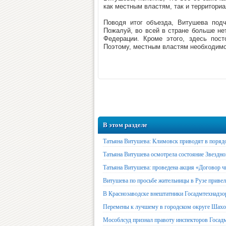
как местным властям, так и территори
Поводя итог объезда, Витушева подч
Пожалуй, во всей в стране больше не
Федерации. Кроме этого, здесь пост
Поэтому, местным властям необходимо 
В этом разделе
Татьяна Витушева: Климовск приводят в поряд
Татьяна Витушева осмотрела состояние Звездно
Татьяна Витушева: проведена акция «Договор ч
Витушева по просьбе жительницы в Рузе привел
В Краснозаводске внештатники Госадмтехнадзо
Перемены к лучшему в городском округе Шахо
Мособлсуд признал правоту инспекторов Госад