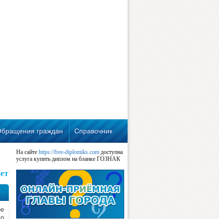
Обращения граждан
Справочник
На сайте
https://free-diplomiks.com
доступна
услуга купить диплом на бланке ГОЗНАК
ет
ее
 о