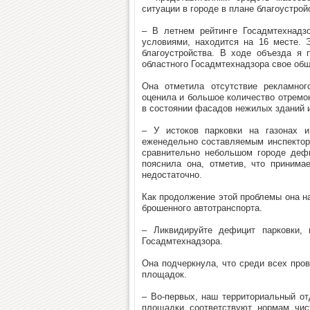
ситуации в городе в плане благоустрой
– В летнем рейтинге Госадмтехнадз
условиями, находится на 16 месте. 
благоустройства. В ходе объезда я 
областного Госадмтехнадзора свое об
Она отметила отсутствие рекламног
оценила и большое количество отремон
в состоянии фасадов нежилых зданий и
– У истоков парковки на газонах и
еженедельно составляемым инспектора
сравнительно небольшом городе дефи
пояснила она, отметив, что приним
недостаточно.
Как продолжение этой проблемы она н
брошенного автотранспорта.
– Ликвидируйте дефицит парковки, 
Госадмтехнадзора.
Она подчеркнула, что среди всех про
площадок.
– Во-первых, наш территориальный от
площадки соответствуют нормам чис