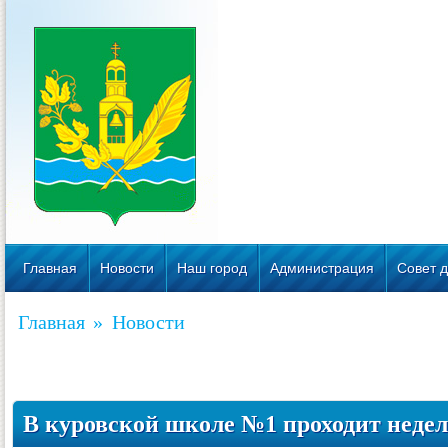
Главная
Новости
Наш город
Администрация
Совет д
Главная
»
Новости
В куровской школе №1 проходит недел