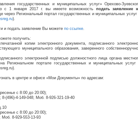
авления государственных и муниципальных услуг» Орехово-Зуевско
то с 1 января 2017 г. вы имеете возможность
подать заявление 
е через Региональный портал государственных и муниципальных услуг
sreg.ru
).
ги и подать заявление Вы можете
по ссылке
.
ожете получить:
ечатанной копии электронного документа, подписанного электронн
ствующего муниципального образования, заверенного собственноручн
одписанного электронной подписью должностного лица органа местно
 на Региональном портале государственных и муниципальных услуг
reg.ru).
нать в центре и офисе «Мои Документы» по адресам:
есенье с 8:00 до 20:00);
 8-(496)-4-149-048; Моб. 8-926-321-19-40
д.10
есенье с 8:00 до 20:00);
; Моб. 8-929-553-13-93