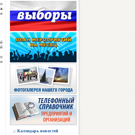
го
на
 и
ой
ой
го
 и
.: Календарь новостей