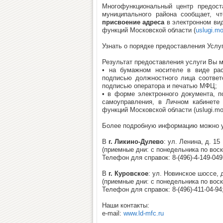
Многофункциональный центр предост
муниципального района сообщает, ч
присвоение адреса
в электронном вид
функций Московской области (
uslugi.mo
Узнать о порядке предоставления Услу
Результат предоставления услуги Вы м
• на бумажном носителе в виде расп
подписью должностного лица соответ
подписью оператора и печатью МФЦ;
• в форме электронного документа, п
самоуправления, в Личном кабинете
функций Московской области (uslugi.mos
Более подробную информацию можно уз
В
г. Ликино-Дулево
: ул. Ленина, д. 15
(приемные дни: с понедельника по воскр
Телефон для справок: 8-(496)-4-149-049;
В
г. Куровское
: ул. Новинское шоссе, 
(приемные дни: с понедельника по воскр
Телефон для справок: 8-(496)-411-04-94
Наши контакты:
e-mail:
www.ld-mfc.ru