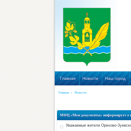
Главная
Новости
Наш город
Главная
»
Новости
МФЦ «Мои документы» информирует о во
Уважаемые жители Орехово-Зуевско