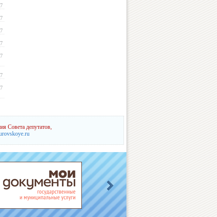
17
17
17
17
17
17
17
ия Совета депутатов,
urovskoye.ru