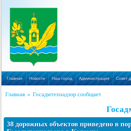
Главная
Новости
Наш город
Администрация
Совет д
Главная
»
Госадмтехнадзор сообщает
Госад
38 дорожных объектов приведено в по