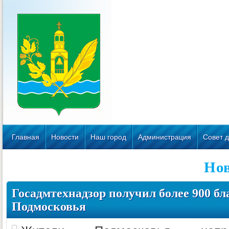
Главная
Новости
Наш город
Администрация
Совет д
Но
Госадмтехнадзор получил более 900 бл
Подмосковья