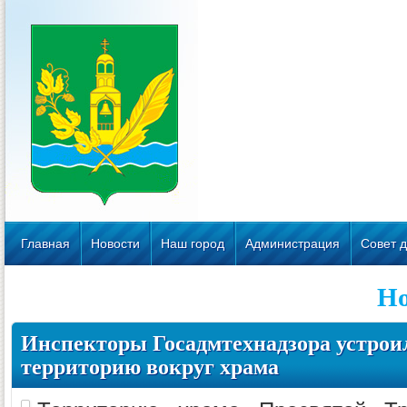
Главная
Новости
Наш город
Администрация
Совет д
Но
Инспекторы Госадмтехнадзора устрои
территорию вокруг храма