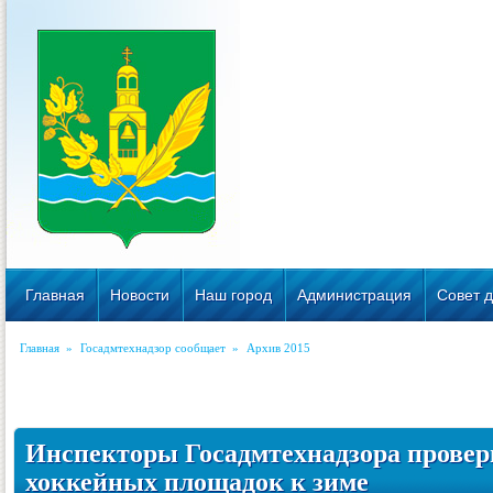
Главная
Новости
Наш город
Администрация
Совет д
Главная
»
Госадмтехнадзор сообщает
»
Архив 2015
Инспекторы Госадмтехнадзора провер
хоккейных площадок к зиме