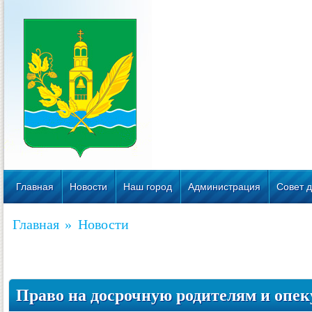
Главная
Новости
Наш город
Администрация
Совет д
Главная
»
Новости
Право на досрочную родителям и опек