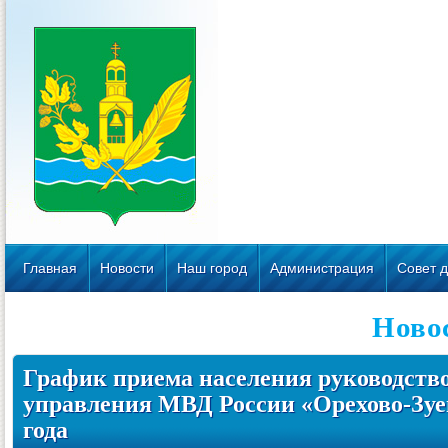
Главная
Новости
Наш город
Администрация
Совет д
Ново
График приема населения руководст
управления МВД России «Орехово-Зуев
года