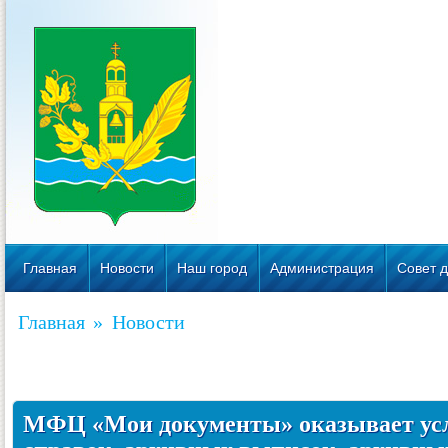
Главная
Новости
Наш город
Администрация
Совет д
Главная
»
Новости
МФЦ «Мои документы» оказывает ус