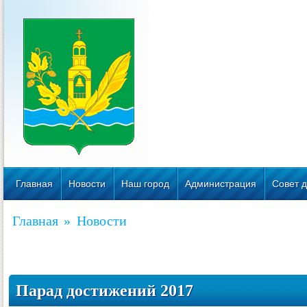
Главная
Новости
Наш город
Администрация
Совет д
Главная
»
Новости
Парад достижений 2017