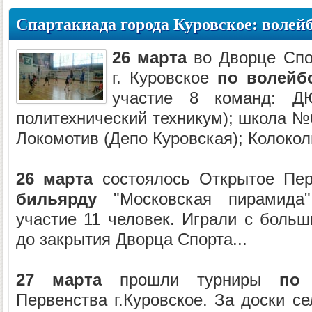
Спартакиада города Куровское: волей
26 марта
во Дворце Спо
г. Куровское
по волейб
участие 8 команд: Д
политехнический техникум); школа №6
Локомотив (Депо Куровская); Колоколь
26 марта
состоялось Открытое Пер
бильярду
"Московская пирамида"
участие 11 человек. Играли с больш
до закрытия Дворца Спорта...
27 марта
прошли турниры
по
Первенства г.Куровское. За доски с